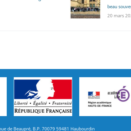
beau souve
20 mars 20
nue de Beaupré, B.P. 70079 59481 Haubourdin