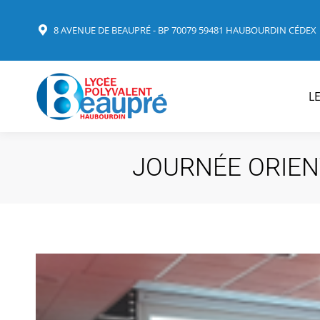
8 AVENUE DE BEAUPRÉ - BP 70079 59481 HAUBOURDIN CÉDEX
L
JOURNÉE ORIEN