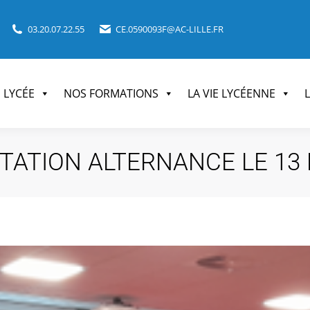
03.20.07.22.55
CE.0590093F@AC-LILLE.FR
E LYCÉE
NOS FORMATIONS
LA VIE LYCÉENNE
TATION ALTERNANCE LE 13