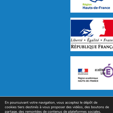
Avenue de Beaupré, B.P. 70079 59
En poursuivant votre navigation, vous acceptez le dépôt de
cookies tiers destinés à vous proposer des vidéos, des boutons de
Tél : 03.20.07.22.55 – Télécopie :
partage, des remontées de contenus de plateformes sociales.