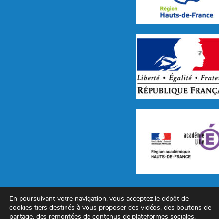
Avenue de Beaupré, B.P. 70079 59
En poursuivant votre navigation, vous acceptez le dépôt de
cookies tiers destinés à vous proposer des vidéos, des boutons de
Tél : 03.20.07.22.55 – Télécopie :
partage, des remontées de contenus de plateformes sociales.