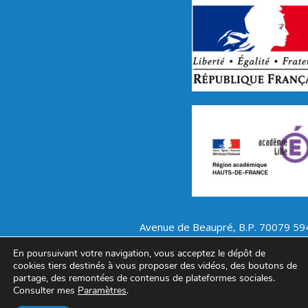
Avenue de Beaupré, B.P. 70079 59
Tél : 03.20.07.22.55 – Télécopie :
En poursuivant votre navigation, vous acceptez le dépôt de
cookies tiers destinés à vous proposer des vidéos, des boutons de
Copyright © Lycée Polyvalen
partage, des remontées de contenus de plateformes sociales.
Consulter mes
Paramètres
.
Accueil
–
Contact
–
Politique de 