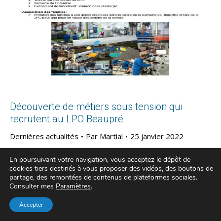
Découverte de métiers sous tension qui
recrutent au LPO Beaupré
Dernières actualités
Par
Martial
25 janvier 2022
En poursuivant votre navigation, vous acceptez le dépôt de
cookies tiers destinés à vous proposer des vidéos, des boutons de
partage, des remontées de contenus de plateformes sociales.
Consulter mes
Paramètres
.
Accepter