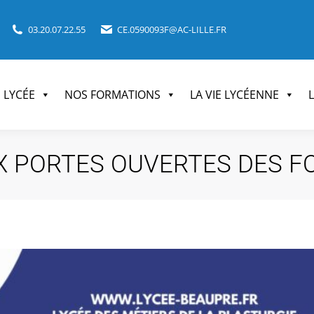
03.20.07.22.55
CE.0590093F@AC-LILLE.FR
E LYCÉE
NOS FORMATIONS
LA VIE LYCÉENNE
 PORTES OUVERTES DES FO