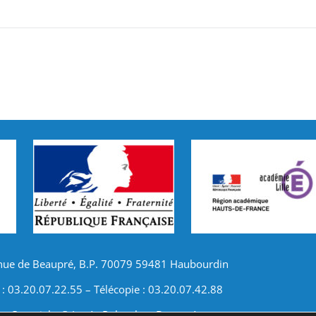
nue de Beaupré, B.P. 70079 59481 Haubourdin
 : 03.20.07.22.55 – Télécopie : 03.20.07.42.88
Copyright © Lycée Polyvalent Beaupré